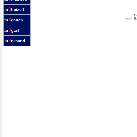
8
m
freizeit
bes
zum Be
8
m
garten
8
m
gast
8
m
gesund