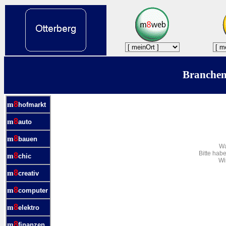
8
m
hofmarkt
8
m
auto
8
m
bauen
Wa
Bitte hab
8
m
chic
Wi
8
m
creativ
8
m
computer
8
m
elektro
8
m
finanzen